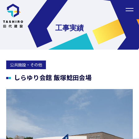
Home
ホーム
工事実績
About
会社案内
News
新着情報
公共施設・その他
しらゆり会館 飯塚鯰田会場
Method
yess建築
Recruit
採用情報
Works
工事実績