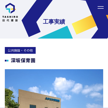
Home
ホーム
工事実績
About
会社案内
News
新着情報
公共施設・その他
深坂保育園
Method
yess建築
Recruit
採用情報
Works
工事実績