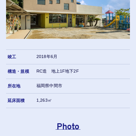
Sustainability
サステナビリティ
Access
交通アクセス
Contact
お問い合わせ
2018年6月
竣工
RC造 地上1F地下2F
構造・規模
福岡県中間市
所在地
1,263㎡
延床面積
Photo